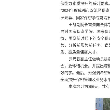
部能力素质提升的系列要求
“
2024
年度成都市双流区保密
罗元蓉、
国家保密学院
副院
田凯副院长
首先
向全体
局对国家保密学院、
国家保
益
，围绕新时代下的安全保
势，分析新形势新任务，谋
质、高质量保密人才。
罗元蓉副主任做
动员讲
会，要珍惜机会。并提出培
效的学。最后，她强调希望
全面提升保密管理及业务水
本次培训为期6天，共有