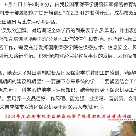
。
10
月
21
日上午
8
时
30
分，由我校国家保密学院
暨国家保密教育
机要干部履职能力提升培训班”
在
21B 4127
顺利开班。成都市双
长田凯
出席此次活动
并讲话
。
学员致欢迎辞，对培训班全体学员的到来表示热烈欢迎，并由衷
密教育培训基地哈尔滨分基地
工作的信任和支持。他指出保密
密工作，需要充分发挥国家保密学院在保密技术、信息安全、
划新思路新举措。积极促进国家保密教育事业的发展，为国家
话
，
她表达了对田凯副院长及国家保密学院教职工的感谢
，
勉励
训期间的建议和期望：一要静下心来系统的学；二要紧密结合工
通过培训
，
科学系统
地
学习保密知识，结合新形势下保密机要工
平。要培养一支品德好、作风硬、能力强、业务精、善创新、会
来自成都市双流区保密机要干部60余人参加培训。