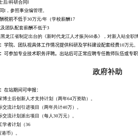
士后
/
科研合同Ⅰ
同
I
，参照事业编管理。
酬税前不低于
30
万元
/
年（学校薪酬
17
院及团队配套薪酬不低于
3
据黑龙江省制定出台的《新时代龙江人才振兴
60
条》，对新入站全职
：
学院、团队视具体工作情况提供科研及学科建设配套经费
10
万元
：
可参加专业技术职务评聘。出站后可正常应聘专任教师队伍或专职
政府补助
：
在站期间可申报：
家博士后创新人才支持计划（两年
64
万资助）。
际交流计划引进项目（两年共计
40
万）。
际交流计划派出项目（每人
30
万元）。
江学者计划（
36
万港币）。