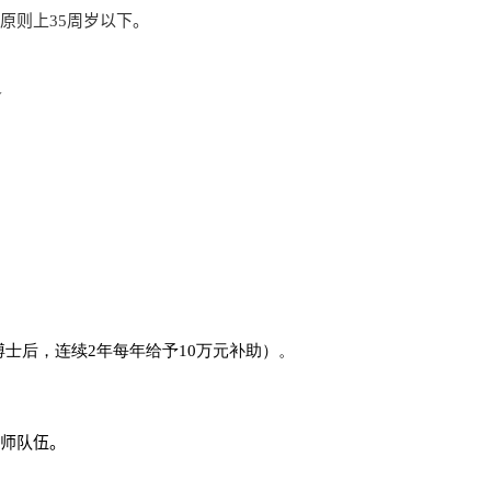
原则上
35
周岁以下。
道
博士后，连续
2
年每年给予
10
万元补助）。
师队伍。