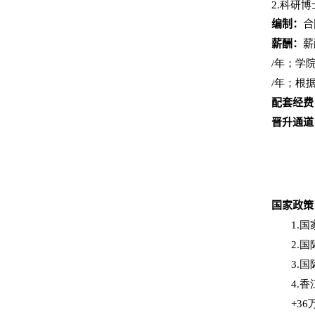
2.
科研博
编制：
合
薪酬：
薪
/
年；学
/
年；根
配套经费
晋升通道
国家政策
1.
国
2.
国
3.
国
4.
香
+36