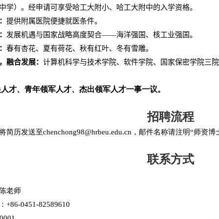
中学）。经申请可享受哈工大附小、哈工大附中的入学资格。
：
提供附属医院便捷就医条件。
：
发展机遇与国家战略高度契合——海洋强国、核工业强国。
：
春有杏花、夏有荷花、秋有红叶、冬有雪雕。
，融合发展：
计算机科学与技术学院、软件学院、国家保密学院三院
尖人才、青年领军人才、杰出领军人才一事一议。
招聘流程
将简历发送至
chenchong98@hrbeu.edu.cn
，邮件名称请注明“师资博
联系方式
陈老师
：
+86-0451-82589610
0001