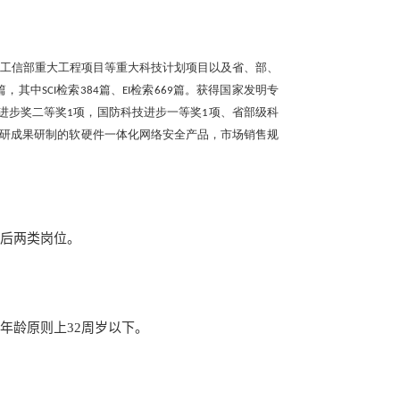
工信部重大工程项目等重大科技计划项目以及省、部、
篇，其中
检索
篇、
检索
篇。获得国家发明专
SCI
384
EI
669
进步奖二等奖
项，国防科技进步一等奖
项、省部级科
1
1
研成果研制的软硬件一体化网络安全产品，市场销售规
后两类岗位。
年龄原则上
32
周岁以下。