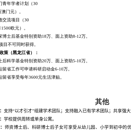
门青年学者计划（
30
万澳门元）。
德交流项目（
30
月
1500
欧元）。
家博士后基金特别资助
18
万、面上资助
8-12
万。
项目不可同时获得。
政策（黑龙江省）：
士后科学基金特别资助
20
万、面上资助
5-10
万。
站留省工作可申请科研启动金
6-10
万。
站留省享受每年
3600
元生活津贴。
其他
：
支持“以才引才”组建学术团队；支持融入已有学术团队；共享强
：
学校提供周转或单身公寓。
育：
师资博士后、科研博士后子女可享受从幼儿园、小学到初中的