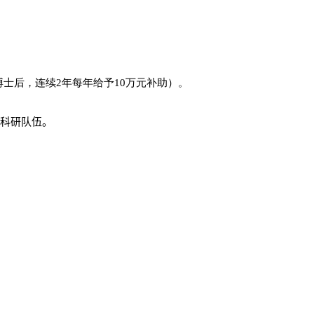
博士后，连续
2
年每年给予
10
万元补助）。
。
科研队伍。