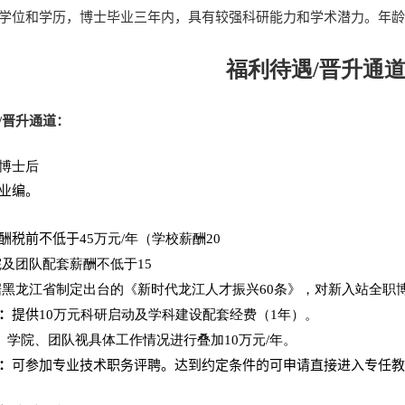
学位和学历，博士毕业三年内，具有较强科研能力和学术潜力。年龄
福利待遇/晋升通
/
晋升通道：
博士后
业编。
酬税前不低于
45
万元
/
年（学校薪酬
20
院及团队配套薪酬不低于
15
据黑龙江省制定出台的《新时代龙江人才振兴
60
条》，对新入站全职
：
提供
10
万元科研启动及学科建设配套经费（
1
年）。
学院、团队视具体工作情况进行叠加
10
万元
/
年。
：
可参加专业技术职务评聘。达到约定条件的可申请直接进入专任教