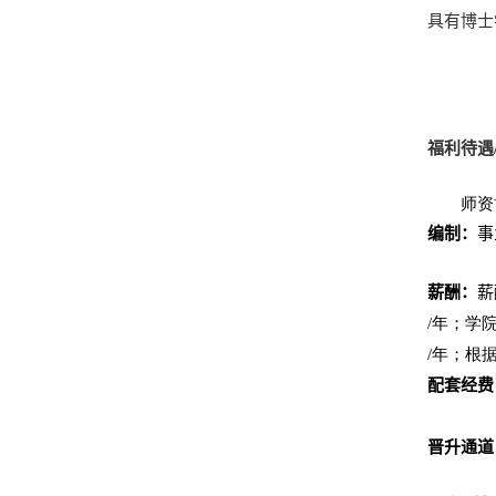
具有博士
福利待遇
师资
编制：
事
薪酬：
薪
/
年；学
/
年；根
配套经费
晋升通道