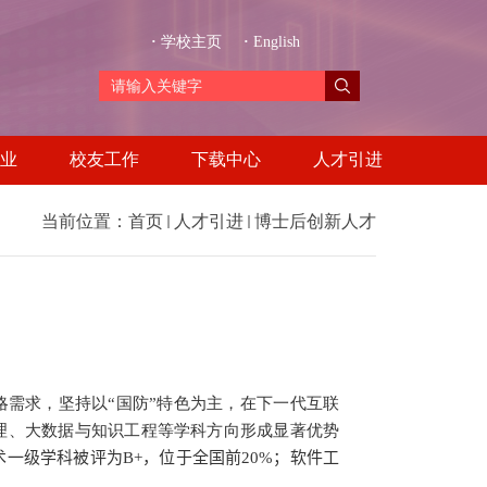
·
学校主页
·
English
业
校友工作
下载中心
人才引进
当前位置：
首页
人才引进
博士后创新人才
略需求，坚持以“国防”特色为主，在下一代互联
理、大数据与知识工程等学科方向形成显著优势
术一级学科被评为
B+
，位于全国前
20%
；软件工