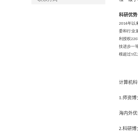
科研优势
年以
2016
委和行业
利授权
220
技进步一
模超过
亿
1
计算机科
1.
师资博
海内外优
2.
科研博