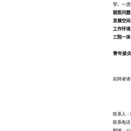
学、一流
就医问题
发展空间
工作环境
三院一体
青年拔
应聘者请
联系人：
联系电话
邮编：
15