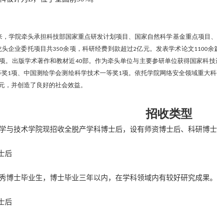
来，学院牵头承担科技部国家重点研发计划项目、国家自然科学基金重点项目、
龙头企业委托项目共
余项，科研经费到款超过
亿元。发表学术论文
余
350
2
1100
项。出版学术著作和教材近
部。作为牵头单位与主要参研单位获得国家科技
40
等奖
项、中国测绘学会测绘科学技术一等奖
项。依托学院网络安全领域重大科
1
1
元，并创造了良好的社会效益。
招收类型
学与技术学院现招收全脱产学科博士后，设有师资博士后、科研博士
士后
秀博士毕业生，博士毕业三年以内，在学科领域内有较好研究成果。
士后